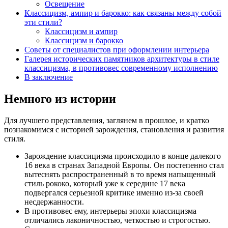
Освещение
Классицизм, ампир и барокко: как связаны между собой
эти стили?
Классицизм и ампир
Классицизм и барокко
Советы от специалистов при оформлении интерьера
Галерея исторических памятников архитектуры в стиле
классицизма, в противовес современному исполнению
В заключение
Немного из истории
Для лучшего представления, заглянем в прошлое, и кратко
познакомимся с историей зарождения, становления и развития
стиля.
Зарождение классицизма происходило в конце далекого
16 века в странах Западной Европы. Он постепенно стал
вытеснять распространенный в то время напыщенный
стиль рококо, который уже к середине 17 века
подвергался серьезной критике именно из-за своей
несдержанности.
В противовес ему, интерьеры эпохи классицизма
отличались лаконичностью, четкостью и строгостью.